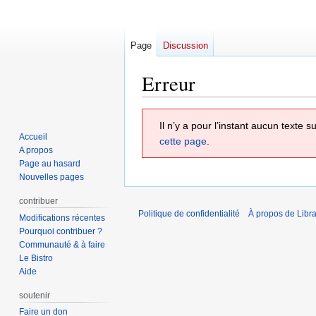
Page
Discussion
Erreur
Aller
Aller
Il n’y a pour l’instant aucun texte
à
à
Accueil
cette page
.
la
la
A propos
navigation
recherche
Page au hasard
Nouvelles pages
contribuer
Politique de confidentialité
À propos de Libra
Modifications récentes
Pourquoi contribuer ?
Communauté & à faire
Le Bistro
Aide
soutenir
Faire un don