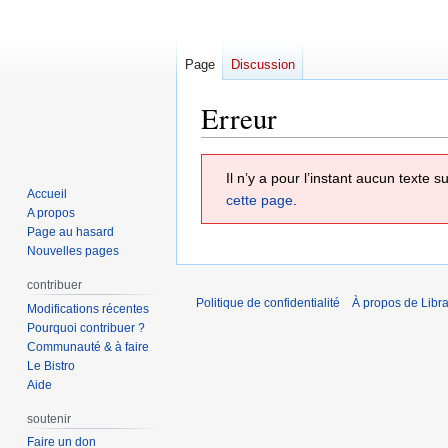
Page
Discussion
Erreur
Aller
Aller
Il n’y a pour l’instant aucun texte
à
à
Accueil
cette page
.
la
la
A propos
navigation
recherche
Page au hasard
Nouvelles pages
contribuer
Politique de confidentialité
À propos de Libra
Modifications récentes
Pourquoi contribuer ?
Communauté & à faire
Le Bistro
Aide
soutenir
Faire un don