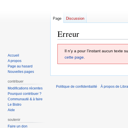
Page
Discussion
Erreur
Aller
Aller
Il n’y a pour l’instant aucun texte
à
à
Accueil
cette page
.
la
la
A propos
navigation
recherche
Page au hasard
Nouvelles pages
contribuer
Politique de confidentialité
À propos de Libra
Modifications récentes
Pourquoi contribuer ?
Communauté & à faire
Le Bistro
Aide
soutenir
Faire un don