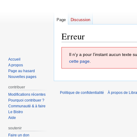
Page
Discussion
Erreur
Aller
Aller
Il n’y a pour l’instant aucun texte
à
à
Accueil
cette page
.
la
la
A propos
navigation
recherche
Page au hasard
Nouvelles pages
contribuer
Politique de confidentialité
À propos de Libra
Modifications récentes
Pourquoi contribuer ?
Communauté & à faire
Le Bistro
Aide
soutenir
Faire un don