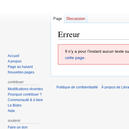
Page
Discussion
Erreur
Aller
Aller
Il n’y a pour l’instant aucun texte
à
à
Accueil
cette page
.
la
la
A propos
navigation
recherche
Page au hasard
Nouvelles pages
contribuer
Politique de confidentialité
À propos de Libra
Modifications récentes
Pourquoi contribuer ?
Communauté & à faire
Le Bistro
Aide
soutenir
Faire un don