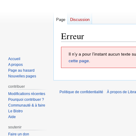
Page
Discussion
Erreur
Aller
Aller
Il n’y a pour l’instant aucun texte
à
à
Accueil
cette page
.
la
la
A propos
navigation
recherche
Page au hasard
Nouvelles pages
contribuer
Politique de confidentialité
À propos de Libra
Modifications récentes
Pourquoi contribuer ?
Communauté & à faire
Le Bistro
Aide
soutenir
Faire un don