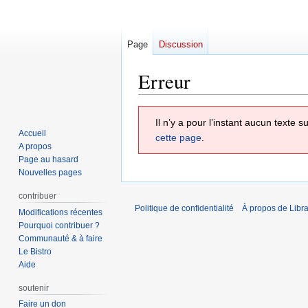
Page
Discussion
Erreur
Aller
Aller
Il n’y a pour l’instant aucun texte
à
à
Accueil
cette page
.
la
la
A propos
navigation
recherche
Page au hasard
Nouvelles pages
contribuer
Politique de confidentialité
À propos de Libra
Modifications récentes
Pourquoi contribuer ?
Communauté & à faire
Le Bistro
Aide
soutenir
Faire un don