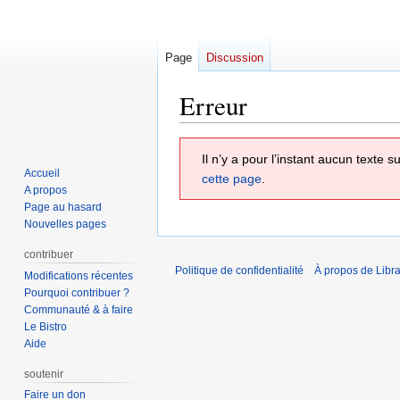
Page
Discussion
Erreur
Aller
Aller
Il n’y a pour l’instant aucun texte
à
à
Accueil
cette page
.
la
la
A propos
navigation
recherche
Page au hasard
Nouvelles pages
contribuer
Politique de confidentialité
À propos de Libra
Modifications récentes
Pourquoi contribuer ?
Communauté & à faire
Le Bistro
Aide
soutenir
Faire un don