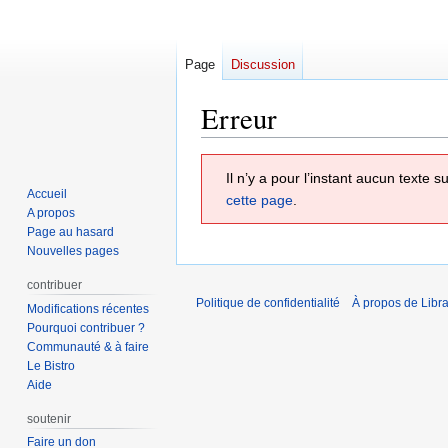
Page
Discussion
Erreur
Aller
Aller
Il n’y a pour l’instant aucun texte
à
à
Accueil
cette page
.
la
la
A propos
navigation
recherche
Page au hasard
Nouvelles pages
contribuer
Politique de confidentialité
À propos de Libra
Modifications récentes
Pourquoi contribuer ?
Communauté & à faire
Le Bistro
Aide
soutenir
Faire un don