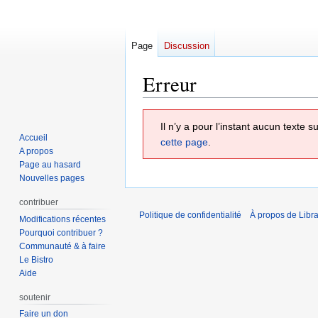
Page
Discussion
Erreur
Aller
Aller
Il n’y a pour l’instant aucun texte
à
à
Accueil
cette page
.
la
la
A propos
navigation
recherche
Page au hasard
Nouvelles pages
contribuer
Politique de confidentialité
À propos de Libra
Modifications récentes
Pourquoi contribuer ?
Communauté & à faire
Le Bistro
Aide
soutenir
Faire un don