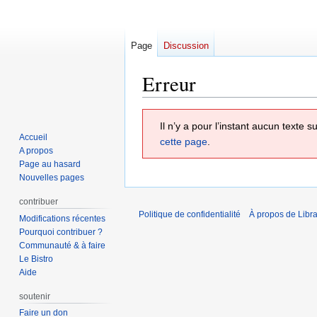
Page
Discussion
Erreur
Aller
Aller
Il n’y a pour l’instant aucun texte
à
à
Accueil
cette page
.
la
la
A propos
navigation
recherche
Page au hasard
Nouvelles pages
contribuer
Politique de confidentialité
À propos de Libra
Modifications récentes
Pourquoi contribuer ?
Communauté & à faire
Le Bistro
Aide
soutenir
Faire un don