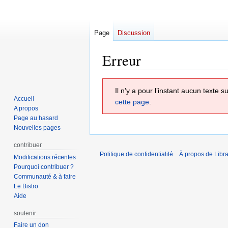
Page
Discussion
Erreur
Aller
Aller
Il n’y a pour l’instant aucun texte
à
à
Accueil
cette page
.
la
la
A propos
navigation
recherche
Page au hasard
Nouvelles pages
contribuer
Politique de confidentialité
À propos de Libra
Modifications récentes
Pourquoi contribuer ?
Communauté & à faire
Le Bistro
Aide
soutenir
Faire un don