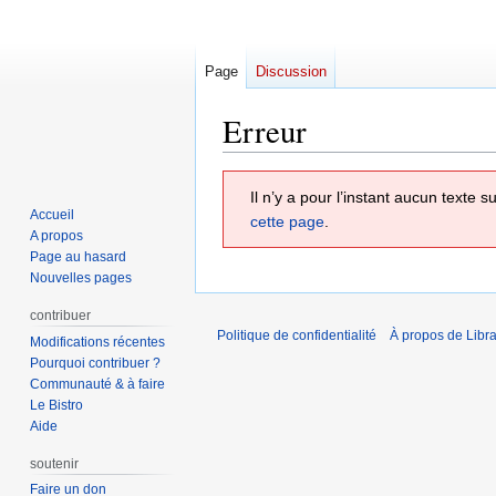
Page
Discussion
Erreur
Aller
Aller
Il n’y a pour l’instant aucun texte
à
à
Accueil
cette page
.
la
la
A propos
navigation
recherche
Page au hasard
Nouvelles pages
contribuer
Politique de confidentialité
À propos de Libra
Modifications récentes
Pourquoi contribuer ?
Communauté & à faire
Le Bistro
Aide
soutenir
Faire un don