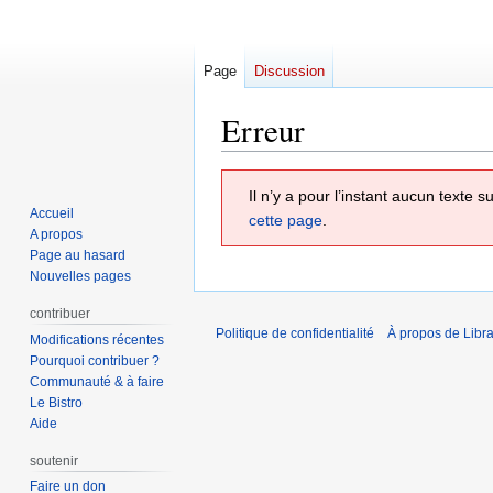
Page
Discussion
Erreur
Aller
Aller
Il n’y a pour l’instant aucun texte
à
à
Accueil
cette page
.
la
la
A propos
navigation
recherche
Page au hasard
Nouvelles pages
contribuer
Politique de confidentialité
À propos de Libra
Modifications récentes
Pourquoi contribuer ?
Communauté & à faire
Le Bistro
Aide
soutenir
Faire un don