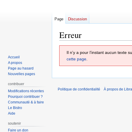
Page
Discussion
Erreur
Aller
Aller
Il n’y a pour l’instant aucun texte
à
à
Accueil
cette page
.
la
la
A propos
navigation
recherche
Page au hasard
Nouvelles pages
contribuer
Politique de confidentialité
À propos de Libra
Modifications récentes
Pourquoi contribuer ?
Communauté & à faire
Le Bistro
Aide
soutenir
Faire un don