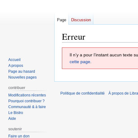
Page
Discussion
Erreur
Aller
Aller
Il n’y a pour l’instant aucun texte
à
à
Accueil
cette page
.
la
la
A propos
navigation
recherche
Page au hasard
Nouvelles pages
contribuer
Politique de confidentialité
À propos de Libra
Modifications récentes
Pourquoi contribuer ?
Communauté & à faire
Le Bistro
Aide
soutenir
Faire un don