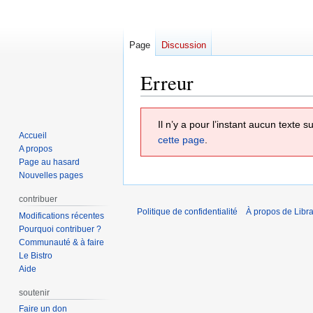
Page
Discussion
Erreur
Aller
Aller
Il n’y a pour l’instant aucun texte
à
à
Accueil
cette page
.
la
la
A propos
navigation
recherche
Page au hasard
Nouvelles pages
contribuer
Politique de confidentialité
À propos de Libra
Modifications récentes
Pourquoi contribuer ?
Communauté & à faire
Le Bistro
Aide
soutenir
Faire un don