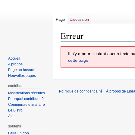
Page
Discussion
Erreur
Aller
Aller
Il n’y a pour l’instant aucun texte
à
à
Accueil
cette page
.
la
la
A propos
navigation
recherche
Page au hasard
Nouvelles pages
contribuer
Politique de confidentialité
À propos de Libra
Modifications récentes
Pourquoi contribuer ?
Communauté & à faire
Le Bistro
Aide
soutenir
Faire un don