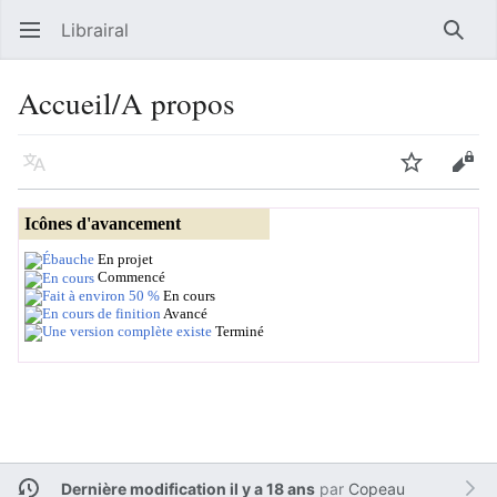
Librairal
Ouvrir le menu principal
Reche
Accueil/A propos
Langue
Suivre
Modifier
Icônes d'avancement
En projet
Commencé
En cours
Avancé
Terminé
Dernière modification il y a 18 ans
par
Copeau