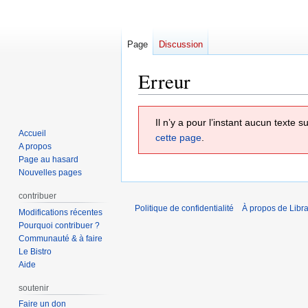
Page
Discussion
Erreur
Aller
Aller
Il n’y a pour l’instant aucun texte
à
à
Accueil
cette page
.
la
la
A propos
navigation
recherche
Page au hasard
Nouvelles pages
contribuer
Politique de confidentialité
À propos de Libra
Modifications récentes
Pourquoi contribuer ?
Communauté & à faire
Le Bistro
Aide
soutenir
Faire un don