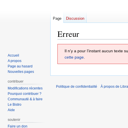
Page
Discussion
Erreur
Aller
Aller
Il n’y a pour l’instant aucun texte
à
à
Accueil
cette page
.
la
la
A propos
navigation
recherche
Page au hasard
Nouvelles pages
contribuer
Politique de confidentialité
À propos de Libra
Modifications récentes
Pourquoi contribuer ?
Communauté & à faire
Le Bistro
Aide
soutenir
Faire un don