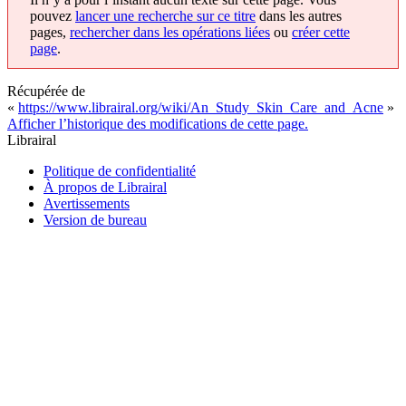
pouvez
lancer une recherche sur ce titre
dans les autres
pages,
rechercher dans les opérations liées
ou
créer cette
page
.
Récupérée de
«
https://www.librairal.org/wiki/An_Study_Skin_Care_and_Acne
»
Afficher l’historique des modifications de cette page.
Librairal
Politique de confidentialité
À propos de Librairal
Avertissements
Version de bureau