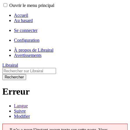
Ouvrir le menu principal
Accueil
Au hasard
Se connecter
Configuration
À propos de Librairal
Avertissements
Librairal
Rechercher
Erreur
Langue
Suivre
Modifier
Il n’y a pour l’instant aucun texte sur cette page. Vous