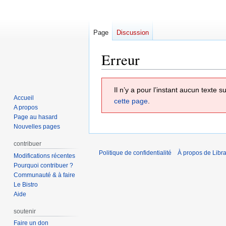
Page
Discussion
Erreur
Aller
Aller
Il n’y a pour l’instant aucun texte
à
à
Accueil
cette page
.
la
la
A propos
navigation
recherche
Page au hasard
Nouvelles pages
contribuer
Politique de confidentialité
À propos de Libra
Modifications récentes
Pourquoi contribuer ?
Communauté & à faire
Le Bistro
Aide
soutenir
Faire un don