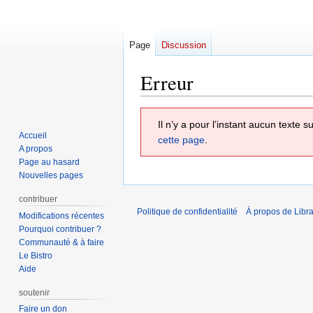
Page
Discussion
Erreur
Aller
Aller
Il n’y a pour l’instant aucun texte
à
à
Accueil
cette page
.
la
la
A propos
navigation
recherche
Page au hasard
Nouvelles pages
contribuer
Politique de confidentialité
À propos de Libra
Modifications récentes
Pourquoi contribuer ?
Communauté & à faire
Le Bistro
Aide
soutenir
Faire un don