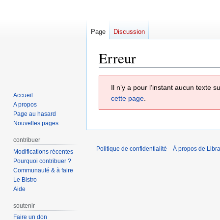
Page
Discussion
Erreur
Aller
Aller
Il n’y a pour l’instant aucun texte
à
à
Accueil
cette page
.
la
la
A propos
navigation
recherche
Page au hasard
Nouvelles pages
contribuer
Politique de confidentialité
À propos de Libra
Modifications récentes
Pourquoi contribuer ?
Communauté & à faire
Le Bistro
Aide
soutenir
Faire un don