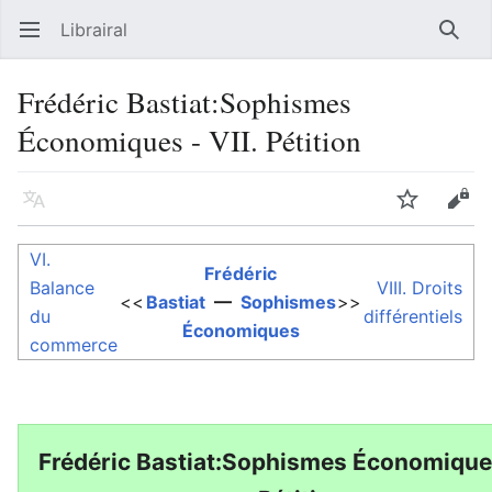
Librairal
Ouvrir le menu principal
Reche
Frédéric Bastiat:Sophismes
Économiques - VII. Pétition
Langue
Suivre
Modifier
VI.
Frédéric
Balance
VIII. Droits
<<
Bastiat
—
Sophismes
>>
du
différentiels
Économiques
commerce
Frédéric Bastiat:Sophismes Économiques