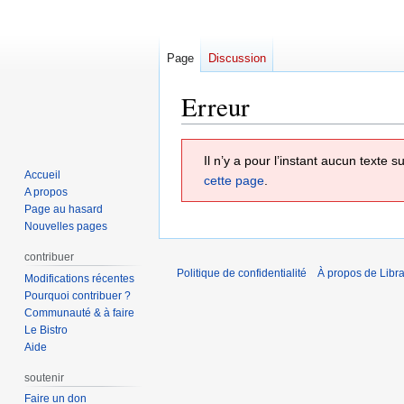
Page
Discussion
Erreur
Aller
Aller
Il n’y a pour l’instant aucun texte
à
à
Accueil
cette page
.
la
la
A propos
navigation
recherche
Page au hasard
Nouvelles pages
contribuer
Politique de confidentialité
À propos de Libra
Modifications récentes
Pourquoi contribuer ?
Communauté & à faire
Le Bistro
Aide
soutenir
Faire un don