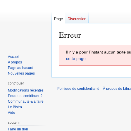
Page
Discussion
Erreur
Aller
Aller
Il n’y a pour l’instant aucun texte
à
à
Accueil
cette page
.
la
la
A propos
navigation
recherche
Page au hasard
Nouvelles pages
contribuer
Politique de confidentialité
À propos de Libra
Modifications récentes
Pourquoi contribuer ?
Communauté & à faire
Le Bistro
Aide
soutenir
Faire un don