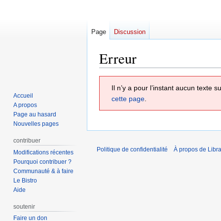
Page
Discussion
Erreur
Aller
Aller
Il n’y a pour l’instant aucun texte
à
à
Accueil
cette page
.
la
la
A propos
navigation
recherche
Page au hasard
Nouvelles pages
contribuer
Politique de confidentialité
À propos de Libra
Modifications récentes
Pourquoi contribuer ?
Communauté & à faire
Le Bistro
Aide
soutenir
Faire un don