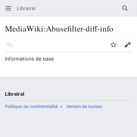
Librairal
Ouvrir le menu principal
Reche
MediaWiki
:
Abusefilter-diff-info
Langue
Suivre
Modifier
Informations de base
Librairal
Politique de confidentialité
Version de bureau