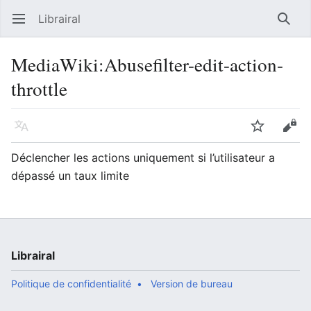
Librairal
Ouvrir le menu principal
Reche
MediaWiki
:
Abusefilter-edit-action-
throttle
Langue
Suivre
Modifier
Déclencher les actions uniquement si l’utilisateur a
dépassé un taux limite
Librairal
Politique de confidentialité
Version de bureau