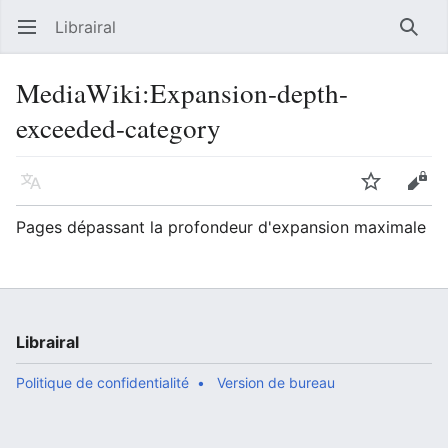
Librairal
Ouvrir le menu principal
Reche
MediaWiki
:
Expansion-depth-
exceeded-category
Langue
Suivre
Modifier
Pages dépassant la profondeur d'expansion maximale
Librairal
Politique de confidentialité
Version de bureau