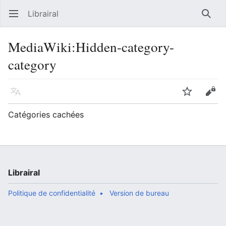
Librairal
Ouvrir le menu principal
Reche
MediaWiki
:
Hidden-category-
category
Langue
Suivre
Modifier
Catégories cachées
Librairal
Politique de confidentialité
Version de bureau