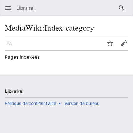
Librairal
Ouvrir le menu principal
Reche
MediaWiki
:
Index-category
Langue
Suivre
Modifier
Pages indexées
Librairal
Politique de confidentialité
Version de bureau