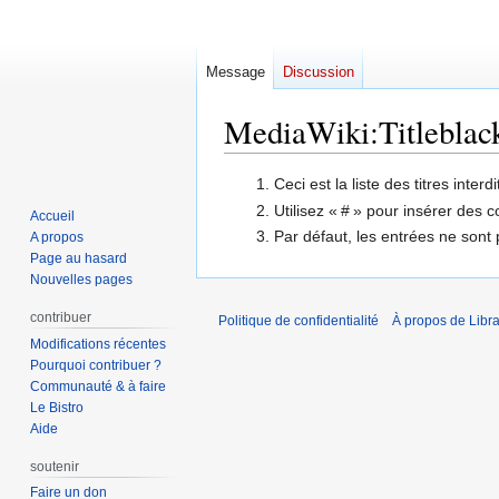
Message
Discussion
MediaWiki
:
Titleblack
Aller
Aller
Ceci est la liste des titres inte
à
à
Utilisez « # » pour insérer des
Accueil
la
la
Par défaut, les entrées ne sont 
A propos
navigation
recherche
Page au hasard
Nouvelles pages
contribuer
Politique de confidentialité
À propos de Libra
Modifications récentes
Pourquoi contribuer ?
Communauté & à faire
Le Bistro
Aide
soutenir
Faire un don