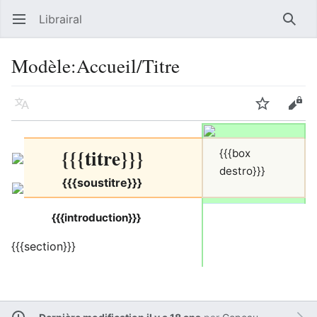
Librairal
Ouvrir le menu principal
Reche
Modèle
:
Accueil/Titre
Langue
Suivre
Modifier
{{{titre}}}
{{{box
destro}}}
{{{soustitre}}}
{{{introduction}}}
{{{section}}}