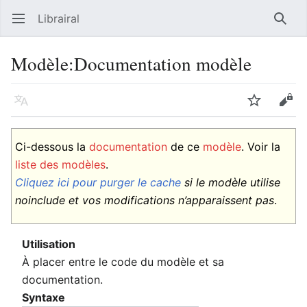
Librairal
Ouvrir le menu principal
Reche
Modèle
:
Documentation modèle
Langue
Suivre
Modifier
Ci-dessous la
documentation
de ce
modèle
. Voir la
liste des modèles
.
Cliquez ici pour purger le cache
si le modèle utilise
noinclude et vos modifications n’apparaissent pas
.
Utilisation
À placer entre le code du modèle et sa
documentation.
Syntaxe