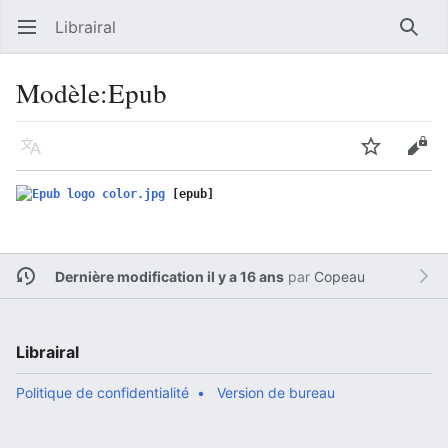
Librairal
Ouvrir le menu principal
Reche
Modèle
:
Epub
Langue
Suivre
Modifier
[epub]
Dernière modification il y a 16 ans
par
Copeau
Librairal
Politique de confidentialité
Version de bureau