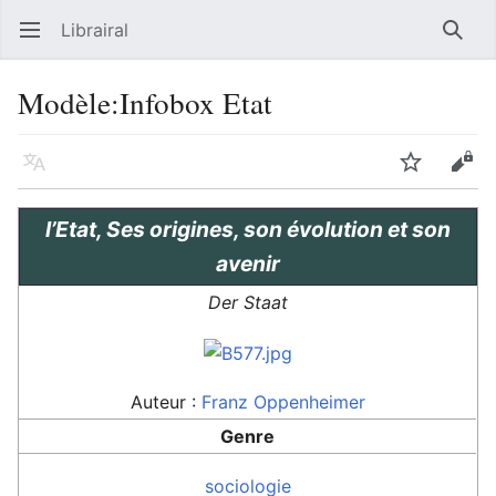
Librairal
Ouvrir le menu principal
Reche
Modèle
:
Infobox Etat
Langue
Suivre
Modifier
l’Etat, Ses origines, son évolution et son
avenir
Der Staat
Auteur :
Franz Oppenheimer
Genre
sociologie