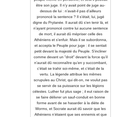
être son juge. Il n’y avait point de juge au-
dessus de lui : n’avait-il pas d’ailleurs
prononcé la sentence ? Il s’était, lui, jugé
digne du Prytanée. Il aurait dû s’en tenir là, et
n’ayant prononcé contre lui aucune sentence
de mort, il aurait dû mépriser celle des
Athéniens et s’enfuir. Mais il se subordonna,
et accepta le Peuple pour juge : il se sentait
petit devant la majesté du Peuple. S’incliner
comme devant un "droit" devant la force qu’il
n’aurait dû reconnaître qu’en y succombant,
c’était se trahir soi-même, et c’était de la
vertu. La légende attribue les mêmes
scrupules au Christ, qui dit-on, ne voulut pas
se servir de sa puissance sur les légions
célestes. Luther fut plus sage ; il eut raison de
se faire délivrer un sauf-conduit en bonne
forme avant de se hasarder à la diète de
Worms, et Socrate aurait dû savoir que les
Athéniens n’étaient que ses ennemis et que