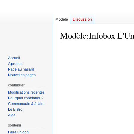
Modèle
Discussion
Modèle
:
Infobox L'Un
Aller
Aller
à
à
Accueil
la
la
A propos
navigation
recherche
Page au hasard
Nouvelles pages
contribuer
Modifications récentes
Pourquoi contribuer ?
Communauté & à faire
Le Bistro
Aide
soutenir
Faire un don