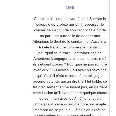
1845
Combien n’a-t-on pas vanté chez Socrate le
scrupule de probité qui lui fit repousser le
conseil de s’enfuir de son cachot ! Ce fut de
sa part une pure folie de donner aux
Athéniens le droit de le condamner. Aussi n’a-
t-il été traité que comme il le méritait ;
pourquoi se laissa-t-il entraîner par les
Athéniens à engager la lutte sur le terrain où
ils s’étaient placés ? Pourquoi ne pas rompre
avec eux ? S’il avait su, s’il avait pu savoir ce
qu’il était, il n’eût reconnu à de tels juges
aucune autorité, aucun droit. S’il fut faible, ce
fut précisément en ne fuyant pas, en gardant
cette illusion qu’il avait encore quelque chose
de commun avec les Athéniens, et en
s’imaginant n’être qu’un membre, un simple
membre de ce peuple. Il était bien plutôt ce
peuple même en personne, et seul il pouvait