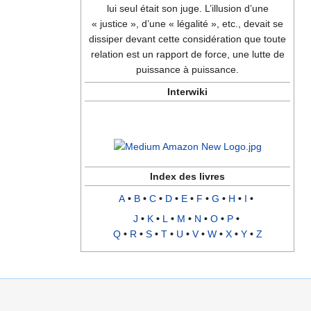
lui seul était son juge. L’illusion d’une
« justice », d’une « légalité », etc., devait se
dissiper devant cette considération que toute
relation est un rapport de force, une lutte de
puissance à puissance.
Interwiki
Index des livres
A
•
B
•
C
•
D
•
E
•
F
•
G
•
H
•
I
•
J
•
K
•
L
•
M
•
N
•
O
•
P
•
Q
•
R
•
S
•
T
•
U
•
V
•
W
•
X
•
Y
•
Z