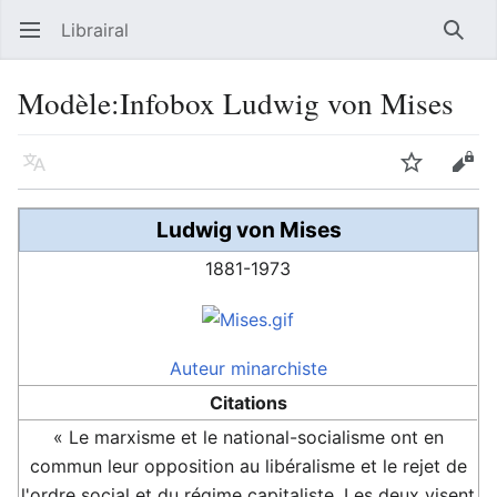
Librairal
Ouvrir le menu principal
Reche
Modèle
:
Infobox Ludwig von Mises
Langue
Suivre
Modifier
Ludwig von Mises
1881-1973
Auteur
minarchiste
Citations
« Le marxisme et le national-socialisme ont en
commun leur opposition au libéralisme et le rejet de
l'ordre social et du régime capitaliste. Les deux visent