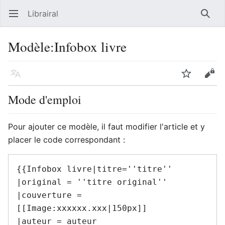
Librairal
Ouvrir le menu principal
Reche
Modèle
:
Infobox livre
Langue
Suivre
Modifier
Mode d'emploi
Pour ajouter ce modèle, il faut modifier l'article et y
placer le code correspondant :
{{Infobox livre|titre=''titre''

|original = ''titre original''

|couverture =
[[Image:xxxxxx.xxx|150px]]

|auteur = auteur
