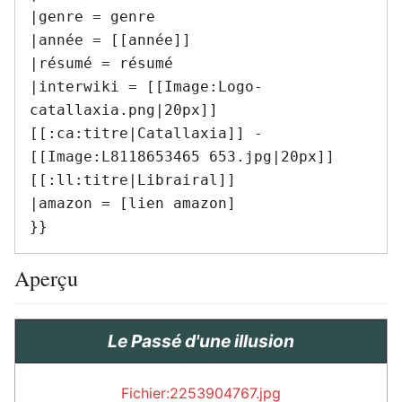
|genre = genre

|année = [[année]]

|résumé = résumé

|interwiki = [[Image:Logo-
catallaxia.png|20px]] 
[[:ca:titre|Catallaxia]] - 
[[Image:L8118653465 653.jpg|20px]] 
[[:ll:titre|Librairal]]

|amazon = [lien amazon]

Aperçu
Le Passé d'une illusion
Fichier:2253904767.jpg