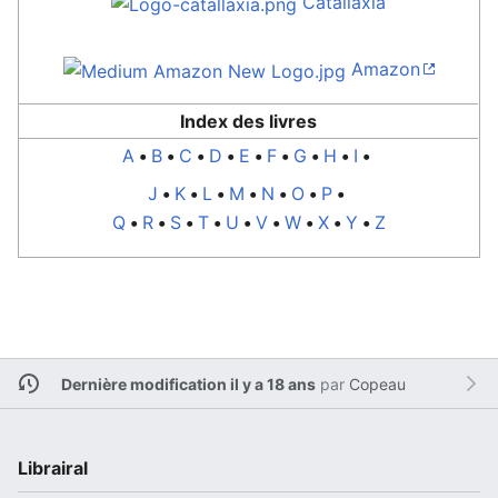
Catallaxia
Amazon
Index des livres
A
•
B
•
C
•
D
•
E
•
F
•
G
•
H
•
I
•
J
•
K
•
L
•
M
•
N
•
O
•
P
•
Q
•
R
•
S
•
T
•
U
•
V
•
W
•
X
•
Y
•
Z
Dernière modification il y a 18 ans
par
Copeau
Librairal