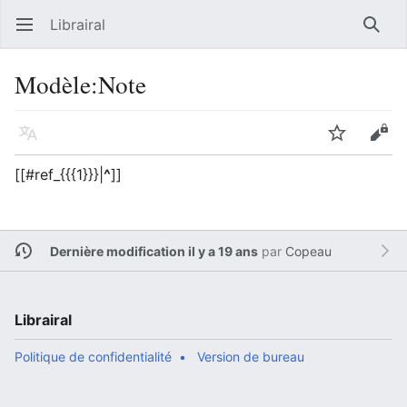
Librairal
Ouvrir le menu principal
Reche
Modèle
:
Note
Langue
Suivre
Modifier
[[#ref_{{{1}}}|
^
]]
Dernière modification il y a 19 ans
par
Copeau
Librairal
Politique de confidentialité
Version de bureau