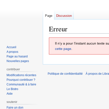
Page
Discussion
Erreur
Aller
Aller
Il n’y a pour l’instant aucun texte
à
à
Accueil
cette page
.
la
la
A propos
navigation
recherche
Page au hasard
Nouvelles pages
contribuer
Politique de confidentialité
À propos de Libra
Modifications récentes
Pourquoi contribuer ?
Communauté & à faire
Le Bistro
Aide
soutenir
Faire un don