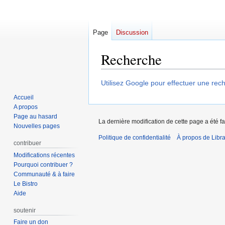
Page
Discussion
Recherche
Aller
Aller
Utilisez Google pour effectuer une rech
à
à
Accueil
la
la
A propos
navigation
recherche
Page au hasard
La dernière modification de cette page a été fa
Nouvelles pages
Politique de confidentialité
À propos de Libra
contribuer
Modifications récentes
Pourquoi contribuer ?
Communauté & à faire
Le Bistro
Aide
soutenir
Faire un don