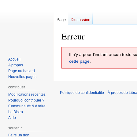
Page
Discussion
Erreur
Aller
Aller
Il n’y a pour l’instant aucun texte
à
à
Accueil
cette page
.
la
la
A propos
navigation
recherche
Page au hasard
Nouvelles pages
contribuer
Politique de confidentialité
À propos de Libra
Modifications récentes
Pourquoi contribuer ?
Communauté & à faire
Le Bistro
Aide
soutenir
Faire un don