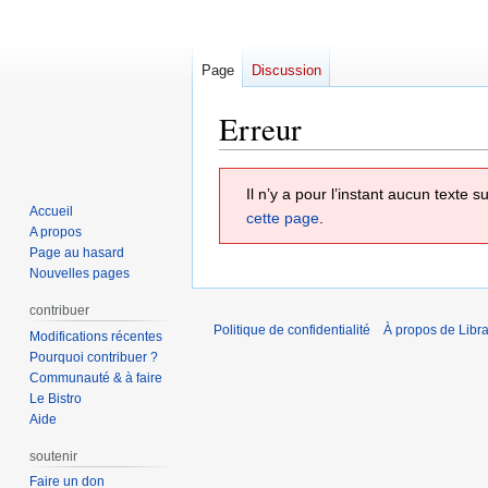
Page
Discussion
Erreur
Aller
Aller
Il n’y a pour l’instant aucun texte
à
à
Accueil
cette page
.
la
la
A propos
navigation
recherche
Page au hasard
Nouvelles pages
contribuer
Politique de confidentialité
À propos de Libra
Modifications récentes
Pourquoi contribuer ?
Communauté & à faire
Le Bistro
Aide
soutenir
Faire un don