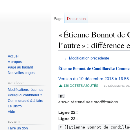
Page
Discussion
« Étienne Bonnot de 
l’autre » : différence 
Accueil
Aller
Aller
← Modification précédente
A propos
à
à
Page au hasard
Étienne Bonnot de Condillac:Le Commerce
la
la
Nouvelles pages
navigation
recherche
Version du 10 décembre 2013 à 16:55
contribuer
,
136 OCTETS AJOUTÉS
10 DÉCEMBRE 20
Modifications récentes
Pourquoi contribuer ?
m
Communauté & à faire
aucun résumé des modifications
Le Bistro
Aide
Ligne 22 :
Ligne 22 :
soutenir
* [[Étienne Bonnot de Condilla
Faire un don