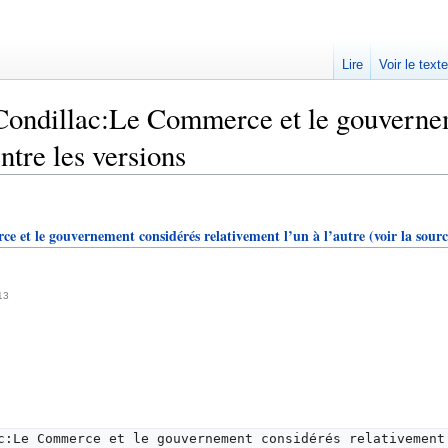
Lire
Voir le text
Condillac:Le Commerce et le gouvernem
entre les versions
 et le gouvernement considérés relativement l’un à l’autre
(voir la sourc
13
c:Le Commerce et le gouvernement considérés relativement