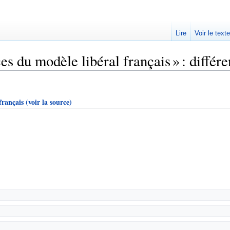
Lire
Voir le text
s du modèle libéral français » : différe
français
(voir la source)