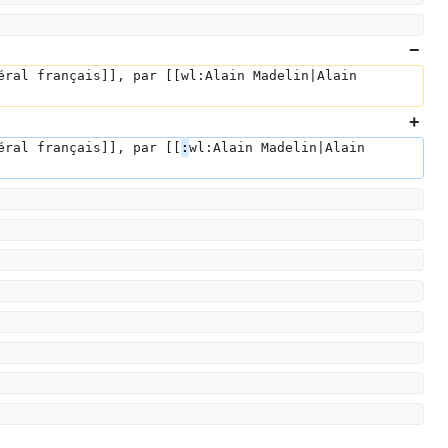
éral français]], par [[wl:Alain Madelin|Alain 
éral français]], par [[
:
wl:Alain Madelin|Alain 