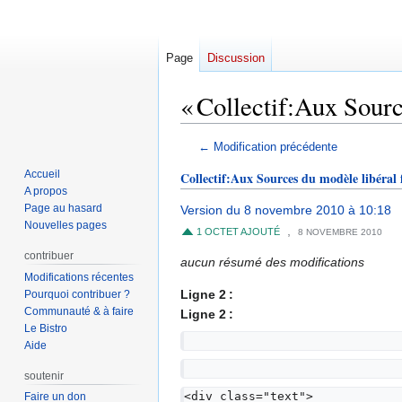
Page
Discussion
« Collectif:Aux Source
Aller
Aller
← Modification précédente
à
à
Accueil
Collectif:Aux Sources du modèle libéral 
la
la
A propos
navigation
recherche
Page au hasard
Version du 8 novembre 2010 à 10:18
Nouvelles pages
,
1 OCTET AJOUTÉ
8 NOVEMBRE 2010
contribuer
aucun résumé des modifications
Modifications récentes
Ligne 2 :
Pourquoi contribuer ?
Communauté & à faire
Ligne 2 :
Le Bistro
Aide
soutenir
<div class="text">
Faire un don