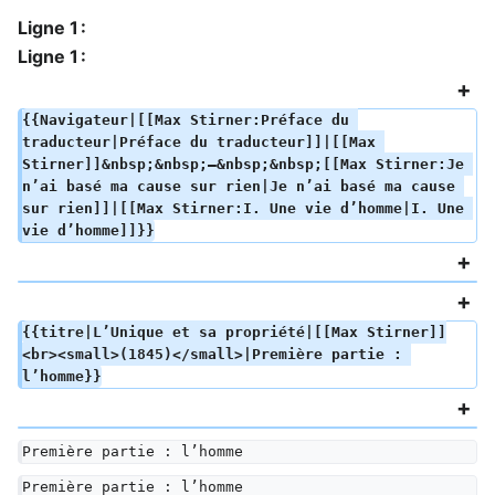
Ligne 1 :
Ligne 1 :
{{Navigateur|[[Max Stirner:Préface du 
traducteur|Préface du traducteur]]|[[Max 
Stirner]]&nbsp;&nbsp;—&nbsp;&nbsp;[[Max Stirner:Je 
n’ai basé ma cause sur rien|Je n’ai basé ma cause 
sur rien]]|[[Max Stirner:I. Une vie d’homme|I. Une 
vie d’homme]]}}
{{titre|L’Unique et sa propriété|[[Max Stirner]]
<br><small>(1845)</small>|Première partie : 
l’homme}}
Première partie : l’homme
Première partie : l’homme